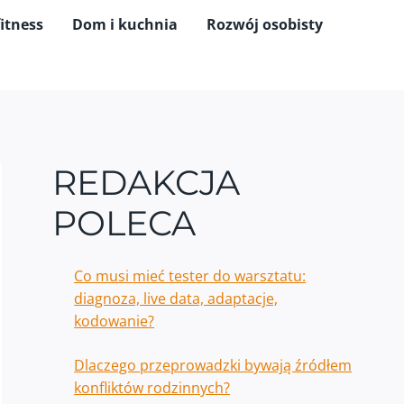
fitness
Dom i kuchnia
Rozwój osobisty
REDAKCJA
POLECA
Co musi mieć tester do warsztatu:
diagnoza, live data, adaptacje,
kodowanie?
Dlaczego przeprowadzki bywają źródłem
konfliktów rodzinnych?