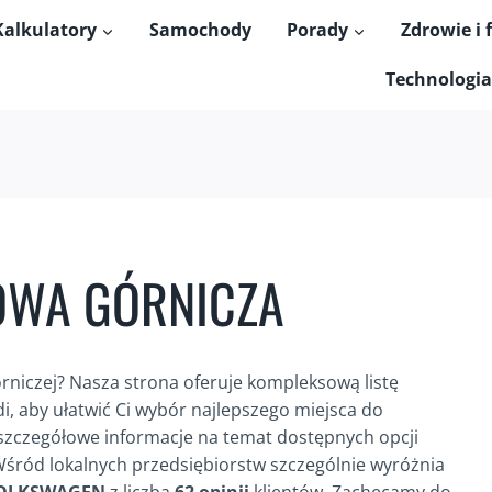
Kalkulatory
Samochody
Porady
Zdrowie i 
Technologia
OWA GÓRNICZA
niczej? Nasza strona oferuje kompleksową listę
, aby ułatwić Ci wybór najlepszego miejsca do
j szczegółowe informacje na temat dostępnych opcji
Wśród lokalnych przedsiębiorstw szczególnie wyróżnia
 VOLKSWAGEN
z liczbą
62 opinii
klientów. Zachęcamy do