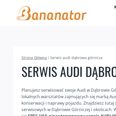
Przejdź
do
treści
Strona Główna
/
Serwis audi dąbrowa górnicza
SERWIS AUDI DĄBR
Planujesz serwisować swoje Audi w Dąbrowie Gór
lokalnych warsztatów zajmujących się marką Audi
konserwacji i naprawy pojazdu. Znajdziesz tuta
serwisowych w Dąbrowie Górniczej i okolicach. 
się
SPEC-VAG nieautoryzowany serwis AUDI