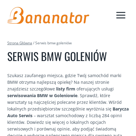
Przejdź
do
treści
Strona Główna
/
Serwis bmw goleniów
SERWIS BMW GOLENIÓW
Szukasz zaufanego miejsca, gdzie Twój samochód marki
BMW otrzyma najlepszą opiekę? Na naszej stronie
znajdziesz szczegółowe
listy firm
oferujących usługi
serwisowania BMW w Goleniowie
. Sprawdź, które
warsztaty są najczęściej polecane przez klientów. Wśród
lokalnych przedsiębiorstw szczególnie wyróżnia się
Barycza
Auto Serwis
– warsztat samochodowy z liczbą 284 opinii
klientów. Dowiedz się więcej o lokalnych opcjach
serwisowych i porównaj opinie, aby podjąć świadomą
decyzję o wyborze najlepszego miejsca dla swojego auta.