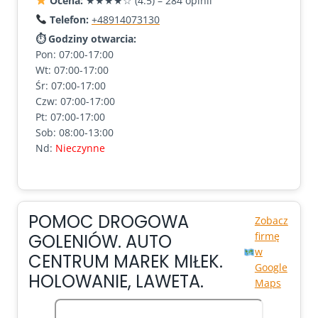
Ocena:
★★★★☆ (4.5) – 284 opinii
Telefon:
+48914073130
⏱ Godziny otwarcia:
Pon: 07:00-17:00
Wt: 07:00-17:00
Śr: 07:00-17:00
Czw: 07:00-17:00
Pt: 07:00-17:00
Sob: 08:00-13:00
Nd:
Nieczynne
POMOC DROGOWA
Zobacz
firmę
GOLENIÓW. AUTO
w
CENTRUM MAREK MIŁEK.
Google
HOLOWANIE, LAWETA.
Maps