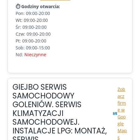
⏱ Godziny otwarcia:
Pon: 09:00-20:00
Wt: 09:00-20:00
Śr: 09:00-20:00
Czw: 09:00-20:00
Pt: 09:00-20:00
Sob: 09:00-15:00
Nd:
Nieczynne
GIEJBO SERWIS
Zob
SAMOCHODOWY
acz
GOLENIÓW. SERWIS
firm
ę w
KLIMATYZACJI
Goo
SAMOCHODOWEJ.
gle
INSTALACJE LPG: MONTAŻ,
Map
SERWIS
s