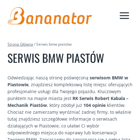
Przejdź
do
treści
Strona Główna
/
Serwis bmw piastów
SERWIS BMW PIASTÓW
Odwiedzając naszą stronę poświęconą
serwisom BMW w
Piastowie
, znajdziesz kompleksową listę miejsc oferujących
profesjonalne usługi dla Twojego pojazdu. Kluczowym
punktem na mapie miasta jest
RK Serwis Robert Kabala –
Mechanik Piastów
, który zdobył już
104 opinie
klientów.
Chociaż nie zamierzamy wyróżniać żadnej firmy, to właśnie
tutaj znajdziesz szczegółowe informacje o serwisach
działających w Piastowie, co ułatwi Ci wybór
odpowiedniego miejsca do naprawy lub konserwacji
Twojego BMW. Zapraszamy do zapoznania się z pełną listą