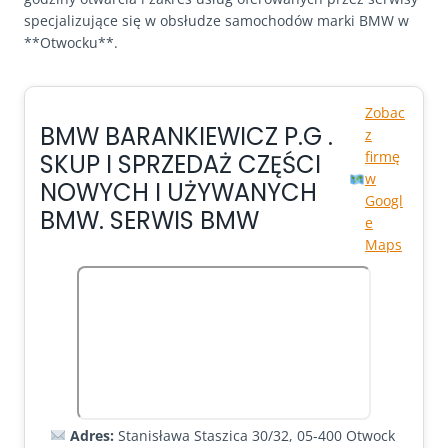
specjalizujące się w obsłudze samochodów marki BMW w
**Otwocku**.
Zobac
BMW BARANKIEWICZ P.G .
z
firmę
SKUP I SPRZEDAŻ CZĘŚCI
w
NOWYCH I UŻYWANYCH
Googl
BMW. SERWIS BMW
e
Maps
Adres:
Stanisława Staszica 30/32, 05-400 Otwock