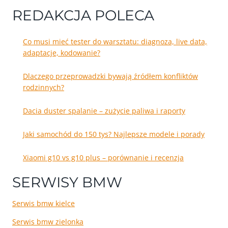
REDAKCJA POLECA
Co musi mieć tester do warsztatu: diagnoza, live data,
adaptacje, kodowanie?
Dlaczego przeprowadzki bywają źródłem konfliktów
rodzinnych?
Dacia duster spalanie – zużycie paliwa i raporty
Jaki samochód do 150 tys? Najlepsze modele i porady
Xiaomi g10 vs g10 plus – porównanie i recenzja
SERWISY BMW
Serwis bmw kielce
Serwis bmw zielonka