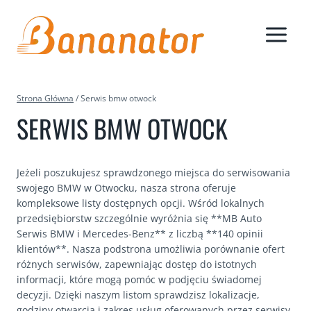
Przejdź
do
treści
Strona Główna
/
Serwis bmw otwock
SERWIS BMW OTWOCK
Jeżeli poszukujesz sprawdzonego miejsca do serwisowania
swojego BMW w Otwocku, nasza strona oferuje
kompleksowe listy dostępnych opcji. Wśród lokalnych
przedsiębiorstw szczególnie wyróżnia się **MB Auto
Serwis BMW i Mercedes-Benz** z liczbą **140 opinii
klientów**. Nasza podstrona umożliwia porównanie ofert
różnych serwisów, zapewniając dostęp do istotnych
informacji, które mogą pomóc w podjęciu świadomej
decyzji. Dzięki naszym listom sprawdzisz lokalizacje,
godziny otwarcia i zakres usług oferowanych przez serwisy