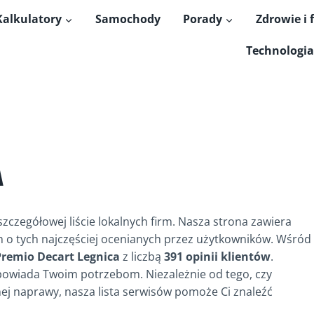
Kalkulatory
Samochody
Porady
Zdrowie i 
Technologia
A
szczegółowej liście lokalnych firm. Nasza strona zawiera
 o tych najczęściej ocenianych przez użytkowników. Wśród
Premio Decart Legnica
z liczbą
391 opinii klientów
.
odpowiada Twoim potrzebom. Niezależnie od tego, czy
nej naprawy, nasza lista serwisów pomoże Ci znaleźć