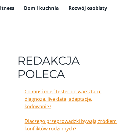
fitness
Dom i kuchnia
Rozwój osobisty
REDAKCJA
POLECA
Co musi mieć tester do warsztatu:
diagnoza, live data, adaptacje,
kodowanie?
Dlaczego przeprowadzki bywają źródłem
konfliktów rodzinnych?