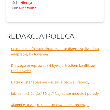
Sob:
Nieczynne
Nd:
Nieczynne
REDAKCJA POLECA
Co musi mieć tester do warsztatu: diagnoza, live data,
adaptacje, kodowanie?
Dlaczego przeprowadzki bywają źródłem konfliktów
rodzinnych?
Dacia duster spalanie – zużycie paliwa i raporty
Jaki samochód do 150 tys? Najlepsze modele i porady
Xiaomi g10 vs g10 plus – porównanie i recenzja