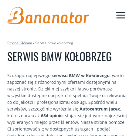
Przejdź
do
treści
Strona Główna
/
Serwis bmw kołobrzeg
SERWIS BMW KOŁOBRZEG
Szukając najlepszego
serwisu BMW w Kołobrzegu
, warto
zapoznać się z różnorodnymi ofertami dostępnymi na
naszej stronie. Dzięki niej szybko i łatwo porównasz
wszystkie dostępne opcje, które spełnią Twoje oczekiwania
co do jakości i profesjonalizmu obsługi. Spośród wielu
serwisów, szczególnie wyróżnia się
Autocentrum Jacex
,
które zebrało aż
654 opinie
, stając się jednym z najczęściej
wybieranych miejsc przez klientów. Nasza strona pomoże
Ci zorientować się w dostępnych usługach i podjąć
świadomą decyzję dotyczącą wyboru najlepszego serwisu