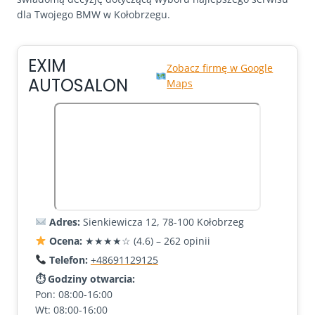
dla Twojego BMW w Kołobrzegu.
EXIM
Zobacz firmę w Google
AUTOSALON
Maps
Adres:
Sienkiewicza 12, 78-100 Kołobrzeg
Ocena:
★★★★☆ (4.6) – 262 opinii
Telefon:
+48691129125
⏱ Godziny otwarcia:
Pon: 08:00-16:00
Wt: 08:00-16:00