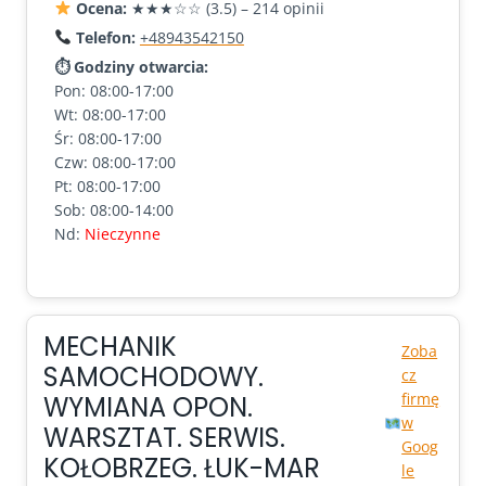
Ocena:
★★★☆☆ (3.5) – 214 opinii
Telefon:
+48943542150
⏱ Godziny otwarcia:
Pon: 08:00-17:00
Wt: 08:00-17:00
Śr: 08:00-17:00
Czw: 08:00-17:00
Pt: 08:00-17:00
Sob: 08:00-14:00
Nd:
Nieczynne
MECHANIK
Zoba
SAMOCHODOWY.
cz
firmę
WYMIANA OPON.
w
WARSZTAT. SERWIS.
Goog
KOŁOBRZEG. ŁUK-MAR
le