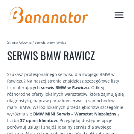
Przejdź
do
treści
Strona Główna
/
Serwis bmw rawicz
SERWIS BMW RAWICZ
Szukasz profesjonalnego serwisu dla swojego BMW w
Rawiczu? Na naszej stronie znajdziesz szczegółowe listy
firm oferujących
serwis BMW w Rawiczu
. Odkryj
różnorodne oferty lokalnych warsztatów, które zajmują się
diagnostyką, naprawą oraz konserwacją samochodów
marki BMW. Wśród lokalnych przedsiębiorstw szczególnie
wyróżnia się
BMW MINI Serwis – Warsztat Niezależny
z
liczbą
37 opinii klientów
. Przeglądaj dostępne opcje,
porównuj usługi i znajdź idealny serwis dla swojego
pojazdu. Nasza strona ułatwia wybór dzięki zebranym