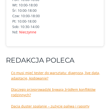
Wt: 10:00-18:00
Śr: 10:00-18:00
Czw: 10:00-18:00
Pt: 10:00-18:00
Sob: 10:30-14:00
Nd:
Nieczynne
REDAKCJA POLECA
Co musi mieć tester do warsztatu: diagnoza, live data,
adaptacje, kodowanie?
Dlaczego przeprowadzki bywają źródłem konfliktów
rodzinnych?
Dacia duster spalanie – zużycie paliwa i raporty