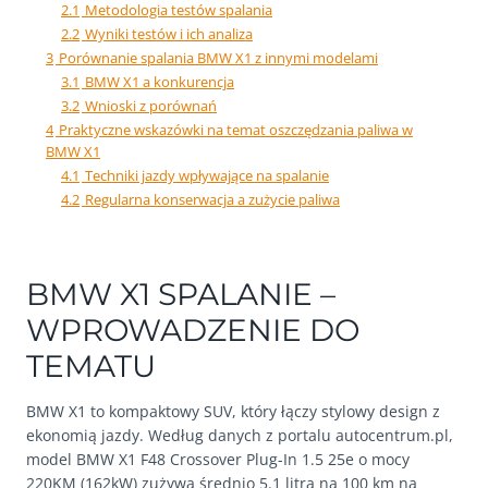
2.1
Metodologia testów spalania
2.2
Wyniki testów i ich analiza
3
Porównanie spalania BMW X1 z innymi modelami
3.1
BMW X1 a konkurencja
3.2
Wnioski z porównań
4
Praktyczne wskazówki na temat oszczędzania paliwa w
BMW X1
4.1
Techniki jazdy wpływające na spalanie
4.2
Regularna konserwacja a zużycie paliwa
BMW X1 SPALANIE –
WPROWADZENIE DO
TEMATU
BMW X1 to kompaktowy SUV, który łączy stylowy design z
ekonomią jazdy. Według danych z portalu autocentrum.pl,
model BMW X1 F48 Crossover Plug-In 1.5 25e o mocy
220KM (162kW) zużywa średnio 5.1 litra na 100 km na