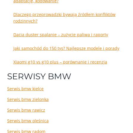
adaptacje, kodowanie?
Dlaczego przeprowadzki bywają źródłem konfliktów
rodzinnych?
Dacia duster spalanie – zużycie paliwa i raporty
Jaki samochód do 150 tys? Najlepsze modele i porady
Xiaomi g10 vs g10 plus – porównanie i recenzja
SERWISY BMW
Serwis bmw kielce
Serwis bmw zielonka
Serwis bmw rawicz
Serwis bmw oleśnica
Serwis bmw radom