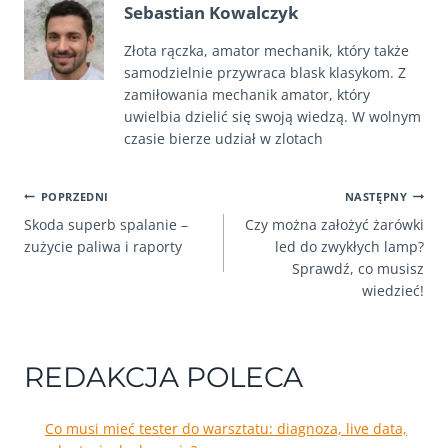
Sebastian Kowalczyk
Złota rączka, amator mechanik, który także
samodzielnie przywraca blask klasykom. Z
zamiłowania mechanik amator, który
uwielbia dzielić się swoją wiedzą. W wolnym
czasie bierze udział w zlotach
NAWIGACJA
POPRZEDNI
NASTĘPNY
Skoda superb spalanie –
Czy można założyć żarówki
WPISU
zużycie paliwa i raporty
led do zwykłych lamp?
Sprawdź, co musisz
wiedzieć!
REDAKCJA POLECA
Co musi mieć tester do warsztatu: diagnoza, live data,