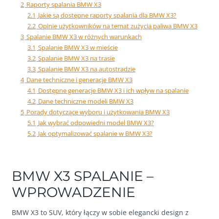
2
Raporty spalania BMW X3
2.1
Jakie są dostępne raporty spalania dla BMW X3?
2.2
Opinie użytkowników na temat zużycia paliwa BMW X3
3
Spalanie BMW X3 w różnych warunkach
3.1
Spalanie BMW X3 w mieście
3.2
Spalanie BMW X3 na trasie
3.3
Spalanie BMW X3 na autostradzie
4
Dane techniczne i generacje BMW X3
4.1
Dostępne generacje BMW X3 i ich wpływ na spalanie
4.2
Dane techniczne modeli BMW X3
5
Porady dotyczące wyboru i użytkowania BMW X3
5.1
Jak wybrać odpowiedni model BMW X3?
5.2
Jak optymalizować spalanie w BMW X3?
BMW X3 SPALANIE –
WPROWADZENIE
BMW X3 to SUV, który łączy w sobie elegancki design z