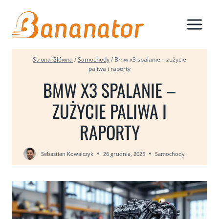
Przejdź
do
treści
Strona Główna
/
Samochody
/
Bmw x3 spalanie – zużycie
paliwa i raporty
BMW X3 SPALANIE –
ZUŻYCIE PALIWA I
RAPORTY
Sebastian Kowalczyk
26 grudnia, 2025
Samochody