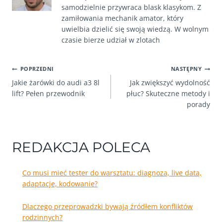
samodzielnie przywraca blask klasykom. Z
zamiłowania mechanik amator, który
uwielbia dzielić się swoją wiedzą. W wolnym
czasie bierze udział w zlotach
NAWIGACJA
POPRZEDNI
NASTĘPNY
Jakie żarówki do audi a3 8l
Jak zwiększyć wydolność
WPISU
lift? Pełen przewodnik
płuc? Skuteczne metody i
porady
REDAKCJA POLECA
Co musi mieć tester do warsztatu: diagnoza, live data,
adaptacje, kodowanie?
Dlaczego przeprowadzki bywają źródłem konfliktów
rodzinnych?