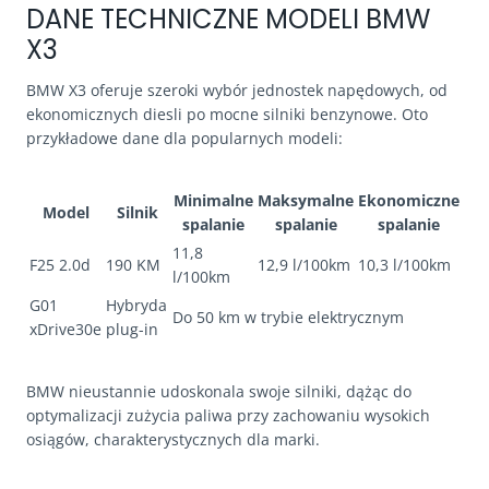
DANE TECHNICZNE MODELI BMW
X3
BMW X3 oferuje szeroki wybór jednostek napędowych, od
ekonomicznych diesli po mocne silniki benzynowe. Oto
przykładowe dane dla popularnych modeli:
Minimalne
Maksymalne
Ekonomiczne
Model
Silnik
spalanie
spalanie
spalanie
11,8
F25 2.0d
190 KM
12,9 l/100km
10,3 l/100km
l/100km
G01
Hybryda
Do 50 km w trybie elektrycznym
xDrive30e
plug-in
BMW nieustannie udoskonala swoje silniki, dążąc do
optymalizacji zużycia paliwa przy zachowaniu wysokich
osiągów, charakterystycznych dla marki.