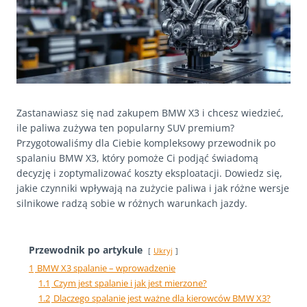
Zastanawiasz się nad zakupem BMW X3 i chcesz wiedzieć,
ile paliwa zużywa ten popularny SUV premium?
Przygotowaliśmy dla Ciebie kompleksowy przewodnik po
spalaniu BMW X3, który pomoże Ci podjąć świadomą
decyzję i zoptymalizować koszty eksploatacji. Dowiedz się,
jakie czynniki wpływają na zużycie paliwa i jak różne wersje
silnikowe radzą sobie w różnych warunkach jazdy.
Przewodnik po artykule
Ukryj
1
BMW X3 spalanie – wprowadzenie
1.1
Czym jest spalanie i jak jest mierzone?
1.2
Dlaczego spalanie jest ważne dla kierowców BMW X3?