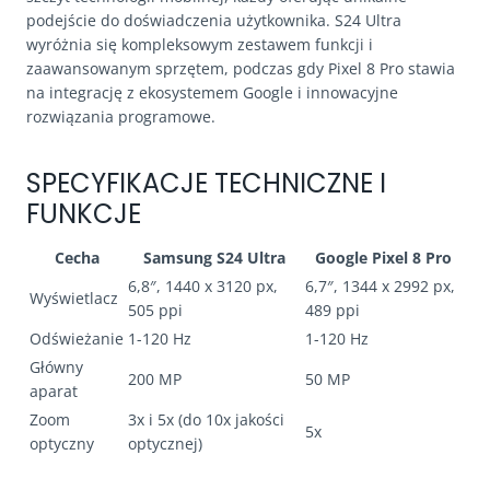
podejście do doświadczenia użytkownika. S24 Ultra
wyróżnia się kompleksowym zestawem funkcji i
zaawansowanym sprzętem, podczas gdy Pixel 8 Pro stawia
na integrację z ekosystemem Google i innowacyjne
rozwiązania programowe.
SPECYFIKACJE TECHNICZNE I
FUNKCJE
Cecha
Samsung S24 Ultra
Google Pixel 8 Pro
6,8″, 1440 x 3120 px,
6,7″, 1344 x 2992 px,
Wyświetlacz
505 ppi
489 ppi
Odświeżanie
1-120 Hz
1-120 Hz
Główny
200 MP
50 MP
aparat
Zoom
3x i 5x (do 10x jakości
5x
optyczny
optycznej)