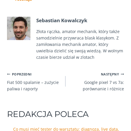
Sebastian Kowalczyk
Złota rączka, amator mechanik, który także
samodzielnie przywraca blask klasykom. Z
zamiłowania mechanik amator, który
uwielbia dzielić się swoją wiedzą. W wolnym
czasie bierze udział w zlotach
NAWIGACJA
POPRZEDNI
NASTĘPNY
Fiat 500 spalanie – zużycie
Google pixel 7 vs 7a:
WPISU
paliwa i raporty
porównanie i różnice
REDAKCJA POLECA
Co musi mieć tester do warsztatu: diagnoza, live data,