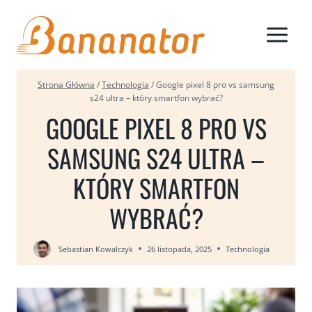
Przejdź
do
treści
Strona Główna
/
Technologia
/
Google pixel 8 pro vs samsung
s24 ultra – który smartfon wybrać?
GOOGLE PIXEL 8 PRO VS
SAMSUNG S24 ULTRA –
KTÓRY SMARTFON
WYBRAĆ?
Sebastian Kowalczyk
26 listopada, 2025
Technologia