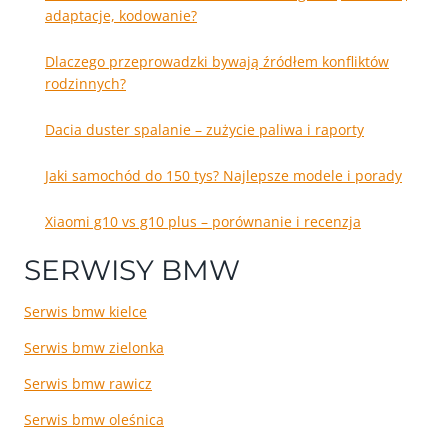
adaptacje, kodowanie?
Dlaczego przeprowadzki bywają źródłem konfliktów
rodzinnych?
Dacia duster spalanie – zużycie paliwa i raporty
Jaki samochód do 150 tys? Najlepsze modele i porady
Xiaomi g10 vs g10 plus – porównanie i recenzja
SERWISY BMW
Serwis bmw kielce
Serwis bmw zielonka
Serwis bmw rawicz
Serwis bmw oleśnica