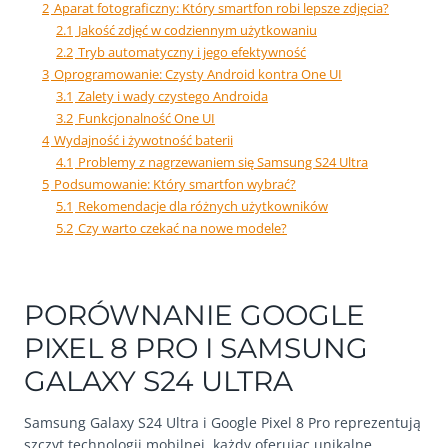
2
Aparat fotograficzny: Który smartfon robi lepsze zdjęcia?
2.1
Jakość zdjęć w codziennym użytkowaniu
2.2
Tryb automatyczny i jego efektywność
3
Oprogramowanie: Czysty Android kontra One UI
3.1
Zalety i wady czystego Androida
3.2
Funkcjonalność One UI
4
Wydajność i żywotność baterii
4.1
Problemy z nagrzewaniem się Samsung S24 Ultra
5
Podsumowanie: Który smartfon wybrać?
5.1
Rekomendacje dla różnych użytkowników
5.2
Czy warto czekać na nowe modele?
PORÓWNANIE GOOGLE
PIXEL 8 PRO I SAMSUNG
GALAXY S24 ULTRA
Samsung Galaxy S24 Ultra i Google Pixel 8 Pro reprezentują
szczyt technologii mobilnej, każdy oferując unikalne