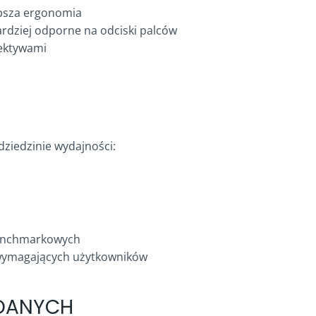
epsza ergonomia
ardziej odporne na odciski palców
iektywami
ziedzinie wydajności:
 benchmarkowych
wymagających użytkowników
 DANYCH