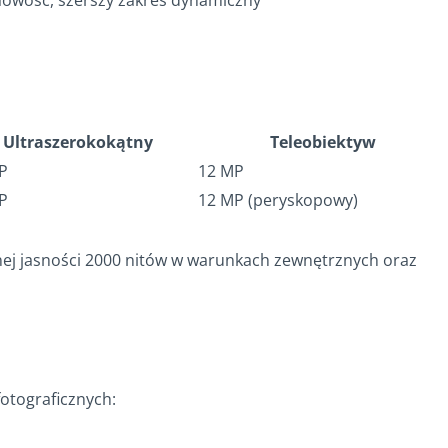
ółowość, szerszy zakres dynamiczny
Ultraszerokokątny
Teleobiektyw
P
12 MP
P
12 MP (peryskopowy)
ej jasności 2000 nitów w warunkach zewnętrznych oraz
otograficznych: