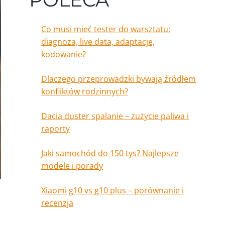
Co musi mieć tester do warsztatu:
diagnoza, live data, adaptacje,
kodowanie?
Dlaczego przeprowadzki bywają źródłem
konfliktów rodzinnych?
Dacia duster spalanie – zużycie paliwa i
raporty
Jaki samochód do 150 tys? Najlepsze
modele i porady
Xiaomi g10 vs g10 plus – porównanie i
recenzja