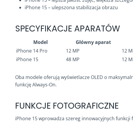
iPhone 15 – lepsza jakość zdjęć, większa szczeg
iPhone 15 – ulepszona stabilizacja obrazu
SPECYFIKACJE APARATÓW
Model
Główny aparat
iPhone 14 Pro
12 MP
12 M
iPhone 15
48 MP
12 M
Oba modele oferują wyświetlacze OLED o maksymaln
funkcję Always-On.
FUNKCJE FOTOGRAFICZNE
iPhone 15 wprowadza szereg innowacyjnych funkcji f