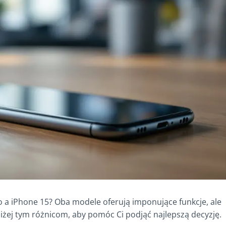
 a iPhone 15? Oba modele oferują imponujące funkcje, ale
liżej tym różnicom, aby pomóc Ci podjąć najlepszą decyzję.