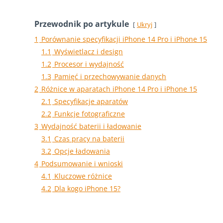
Przewodnik po artykule
Ukryj
1
Porównanie specyfikacji iPhone 14 Pro i iPhone 15
1.1
Wyświetlacz i design
1.2
Procesor i wydajność
1.3
Pamięć i przechowywanie danych
2
Różnice w aparatach iPhone 14 Pro i iPhone 15
2.1
Specyfikacje aparatów
2.2
Funkcje fotograficzne
3
Wydajność baterii i ładowanie
3.1
Czas pracy na baterii
3.2
Opcje ładowania
4
Podsumowanie i wnioski
4.1
Kluczowe różnice
4.2
Dla kogo iPhone 15?