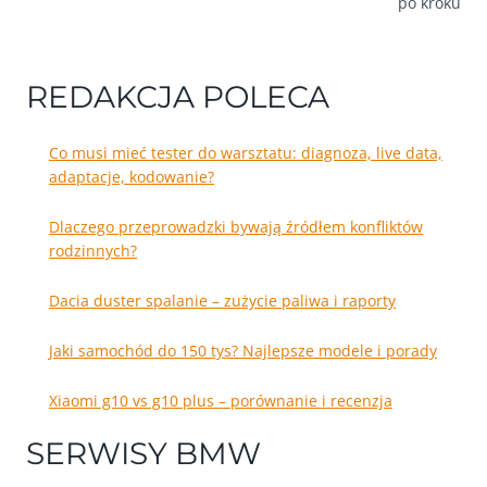
po kroku
REDAKCJA POLECA
Co musi mieć tester do warsztatu: diagnoza, live data,
adaptacje, kodowanie?
Dlaczego przeprowadzki bywają źródłem konfliktów
rodzinnych?
Dacia duster spalanie – zużycie paliwa i raporty
Jaki samochód do 150 tys? Najlepsze modele i porady
Xiaomi g10 vs g10 plus – porównanie i recenzja
SERWISY BMW