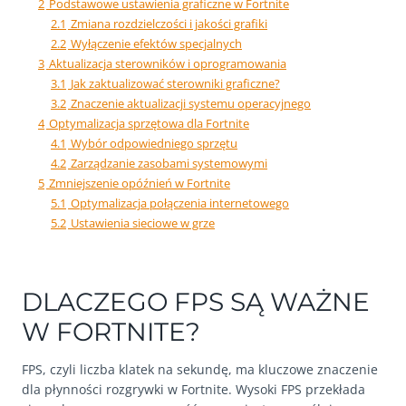
2
Podstawowe ustawienia graficzne w Fortnite
2.1
Zmiana rozdzielczości i jakości grafiki
2.2
Wyłączenie efektów specjalnych
3
Aktualizacja sterowników i oprogramowania
3.1
Jak zaktualizować sterowniki graficzne?
3.2
Znaczenie aktualizacji systemu operacyjnego
4
Optymalizacja sprzętowa dla Fortnite
4.1
Wybór odpowiedniego sprzętu
4.2
Zarządzanie zasobami systemowymi
5
Zmniejszenie opóźnień w Fortnite
5.1
Optymalizacja połączenia internetowego
5.2
Ustawienia sieciowe w grze
DLACZEGO FPS SĄ WAŻNE
W FORTNITE?
FPS, czyli liczba klatek na sekundę, ma kluczowe znaczenie
dla płynności rozgrywki w Fortnite. Wysoki FPS przekłada