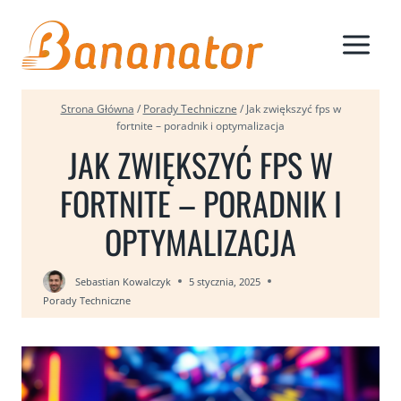
Przejdź
do
treści
Strona Główna
/
Porady Techniczne
/
Jak zwiększyć fps w
fortnite – poradnik i optymalizacja
JAK ZWIĘKSZYĆ FPS W
FORTNITE – PORADNIK I
OPTYMALIZACJA
Sebastian Kowalczyk
5 stycznia, 2025
Porady Techniczne