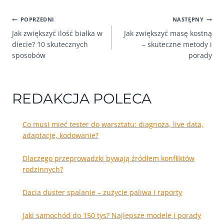
NAWIGACJA
POPRZEDNI
NASTĘPNY
Jak zwiększyć ilość białka w
Jak zwiększyć masę kostną
WPISU
diecie? 10 skutecznych
– skuteczne metody i
sposobów
porady
REDAKCJA POLECA
Co musi mieć tester do warsztatu: diagnoza, live data,
adaptacje, kodowanie?
Dlaczego przeprowadzki bywają źródłem konfliktów
rodzinnych?
Dacia duster spalanie – zużycie paliwa i raporty
Jaki samochód do 150 tys? Najlepsze modele i porady