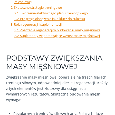
mięśniowej
2
Skuteczne strategie treningowe
2.1
Tworzenie efektywnego planu treningowego
2.2
Progresja obciążenia jako klucz do sukcesu
3
Rola regeneracji i suplementacji
3.1
Znaczenie regeneracji w budowaniu masy mięśniowej
3.2
Suplementy wspomagające wzrost masy mięśniowej
PODSTAWY ZWIĘKSZANIA
MASY MIĘŚNIOWEJ
Zwiększanie masy mięśniowej opiera się na trzech filarach:
treningu siłowym, odpowiedniej diecie i regeneracji. Każdy
z tych elementów jest kluczowy dla osiągnięcia
wymarzonych rezultatów. Skuteczne budowanie mięśni
wymaga:
Regularnych treningów siłowych angażujących duże