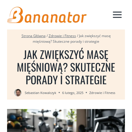
Przejdź
do
treści
Strona Główna
/
Zdrowie i Fitness
/
Jak zwiększyć masę
mięśniową? Skuteczne porady i strategie
JAK ZWIĘKSZYĆ MASĘ
MIĘŚNIOWĄ? SKUTECZNE
PORADY I STRATEGIE
Sebastian Kowalczyk
6 lutego, 2025
Zdrowie i Fitness