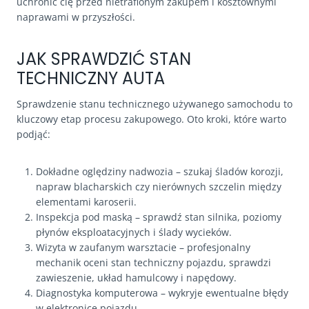
uchronić cię przed nietrafionym zakupem i kosztownymi
naprawami w przyszłości.
JAK SPRAWDZIĆ STAN
TECHNICZNY AUTA
Sprawdzenie stanu technicznego używanego samochodu to
kluczowy etap procesu zakupowego. Oto kroki, które warto
podjąć:
Dokładne oględziny nadwozia – szukaj śladów korozji,
napraw blacharskich czy nierównych szczelin między
elementami karoserii.
Inspekcja pod maską – sprawdź stan silnika, poziomy
płynów eksploatacyjnych i ślady wycieków.
Wizyta w zaufanym warsztacie – profesjonalny
mechanik oceni stan techniczny pojazdu, sprawdzi
zawieszenie, układ hamulcowy i napędowy.
Diagnostyka komputerowa – wykryje ewentualne błędy
w elektronice pojazdu.