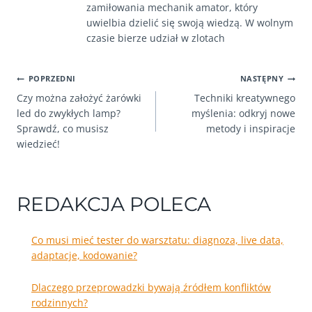
zamiłowania mechanik amator, który
uwielbia dzielić się swoją wiedzą. W wolnym
czasie bierze udział w zlotach
NAWIGACJA
POPRZEDNI
NASTĘPNY
Czy można założyć żarówki
Techniki kreatywnego
WPISU
led do zwykłych lamp?
myślenia: odkryj nowe
Sprawdź, co musisz
metody i inspiracje
wiedzieć!
REDAKCJA POLECA
Co musi mieć tester do warsztatu: diagnoza, live data,
adaptacje, kodowanie?
Dlaczego przeprowadzki bywają źródłem konfliktów
rodzinnych?