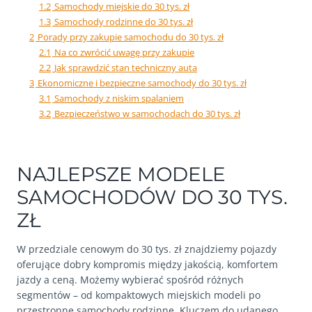
1.2
Samochody miejskie do 30 tys. zł
1.3
Samochody rodzinne do 30 tys. zł
2
Porady przy zakupie samochodu do 30 tys. zł
2.1
Na co zwrócić uwagę przy zakupie
2.2
Jak sprawdzić stan techniczny auta
3
Ekonomiczne i bezpieczne samochody do 30 tys. zł
3.1
Samochody z niskim spalaniem
3.2
Bezpieczeństwo w samochodach do 30 tys. zł
NAJLEPSZE MODELE
SAMOCHODÓW DO 30 TYS.
ZŁ
W przedziale cenowym do 30 tys. zł znajdziemy pojazdy
oferujące dobry kompromis między jakością, komfortem
jazdy a ceną. Możemy wybierać spośród różnych
segmentów – od kompaktowych miejskich modeli po
przestronne samochody rodzinne. Kluczem do udanego