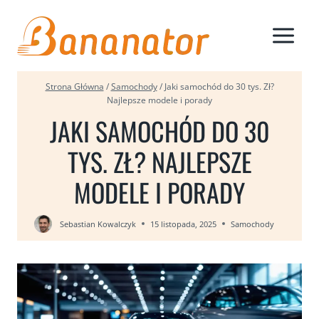
Przejdź
do
treści
Strona Główna
/
Samochody
/
Jaki samochód do 30 tys. Zł?
Najlepsze modele i porady
JAKI SAMOCHÓD DO 30
TYS. ZŁ? NAJLEPSZE
MODELE I PORADY
Sebastian Kowalczyk
15 listopada, 2025
Samochody