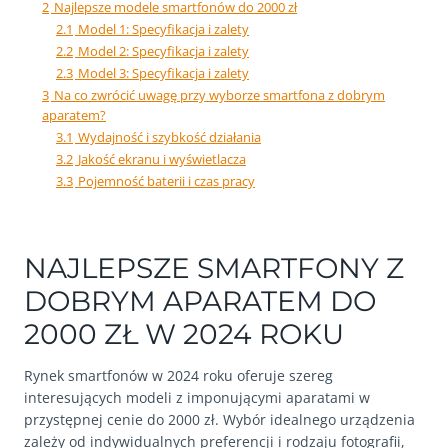
2
Najlepsze modele smartfonów do 2000 zł
2.1
Model 1: Specyfikacja i zalety
2.2
Model 2: Specyfikacja i zalety
2.3
Model 3: Specyfikacja i zalety
3
Na co zwrócić uwagę przy wyborze smartfona z dobrym
aparatem?
3.1
Wydajność i szybkość działania
3.2
Jakość ekranu i wyświetlacza
3.3
Pojemność baterii i czas pracy
NAJLEPSZE SMARTFONY Z
DOBRYM APARATEM DO
2000 ZŁ W 2024 ROKU
Rynek smartfonów w 2024 roku oferuje szereg
interesujących modeli z imponującymi aparatami w
przystępnej cenie do 2000 zł. Wybór idealnego urządzenia
zależy od indywidualnych preferencji i rodzaju fotografii,