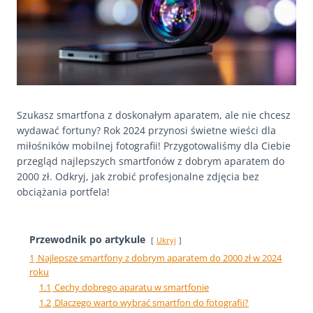
Szukasz smartfona z doskonałym aparatem, ale nie chcesz
wydawać fortuny? Rok 2024 przynosi świetne wieści dla
miłośników mobilnej fotografii! Przygotowaliśmy dla Ciebie
przegląd najlepszych smartfonów z dobrym aparatem do
2000 zł. Odkryj, jak zrobić profesjonalne zdjęcia bez
obciążania portfela!
Przewodnik po artykule
Ukryj
1
Najlepsze smartfony z dobrym aparatem do 2000 zł w 2024
roku
1.1
Cechy dobrego aparatu w smartfonie
1.2
Dlaczego warto wybrać smartfon do fotografii?