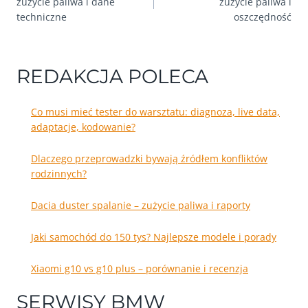
zużycie paliwa i dane
zużycie paliwa i
techniczne
oszczędność
REDAKCJA POLECA
Co musi mieć tester do warsztatu: diagnoza, live data,
adaptacje, kodowanie?
Dlaczego przeprowadzki bywają źródłem konfliktów
rodzinnych?
Dacia duster spalanie – zużycie paliwa i raporty
Jaki samochód do 150 tys? Najlepsze modele i porady
Xiaomi g10 vs g10 plus – porównanie i recenzja
SERWISY BMW