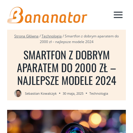
Przejdź
do
treści
Strona Główna
/
Technologia
/
Smartfon z dobrym aparatem do
2000 zł – najlepsze modele 2024
SMARTFON Z DOBRYM
APARATEM DO 2000 ZŁ –
NAJLEPSZE MODELE 2024
Sebastian Kowalczyk
30 maja, 2025
Technologia