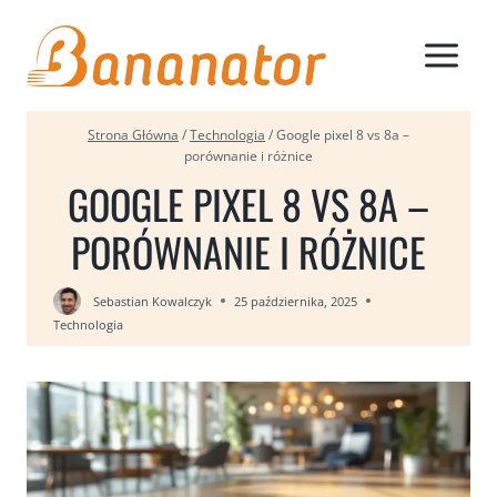
Przejdź
do
treści
Strona Główna
/
Technologia
/
Google pixel 8 vs 8a –
porównanie i różnice
GOOGLE PIXEL 8 VS 8A –
PORÓWNANIE I RÓŻNICE
Sebastian Kowalczyk
25 października, 2025
Technologia