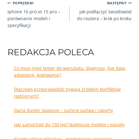
NAWIGACJA
POPRZEDNI
NASTĘPNY
Iphone 16 pro vs 15 pro –
Jak podłączyć światłowód
WPISU
porównanie modeli i
do routera – krok po kroku
specyfikacji
REDAKCJA POLECA
Co musi mieć tester do warsztatu: diagnoza, live data,
adaptacje, kodowanie?
Dlaczego przeprowadzki bywają źródłem konfliktów
rodzinnych?
Dacia duster spalanie – zużycie paliwa i raporty
Jaki samochód do 150 tys? Najlepsze modele i porady
Xiaomi g10 vs g10 plus – porównanie i recenzja