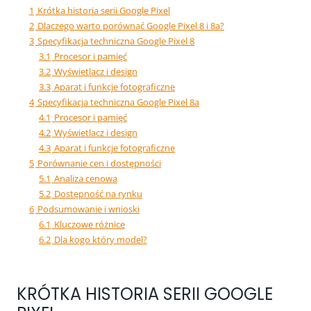
1
Krótka historia serii Google Pixel
2
Dlaczego warto porównać Google Pixel 8 i 8a?
3
Specyfikacja techniczna Google Pixel 8
3.1
Procesor i pamięć
3.2
Wyświetlacz i design
3.3
Aparat i funkcje fotograficzne
4
Specyfikacja techniczna Google Pixel 8a
4.1
Procesor i pamięć
4.2
Wyświetlacz i design
4.3
Aparat i funkcje fotograficzne
5
Porównanie cen i dostępności
5.1
Analiza cenowa
5.2
Dostępność na rynku
6
Podsumowanie i wnioski
6.1
Kluczowe różnice
6.2
Dla kogo który model?
KRÓTKA HISTORIA SERII GOOGLE