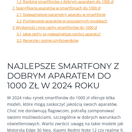
1.2
Ranking smartfonów z dobrym aparatem do 1000 zł
2
Specyfikacja aparatów w smartfonach do 1000 zł
2.1
Najważniejsze parametry aparatu w smartfonie
2.2
Porównanie aparatów w popularnych modelach
3
Wydajność i inne cechy smartfonów do 1000 zł
3.1
Jakie cechy są najważniejsze oprócz aparatu?
3.2
Recenzje i opinie użytkowników
NAJLEPSZE SMARTFONY Z
DOBRYM APARATEM DO
1000 ZŁ W 2024 ROKU
W 2024 roku rynek smartfonów do 1000 zł oferuje kilka
modeli, które mogą zaskoczyć jakością swoich aparatów.
Choć nie dorównują flagowcom, potrafią zaimponować
swoimi możliwościami, szczególnie w dobrych warunkach
oświetleniowych. Warto zwrócić uwagę na takie modele jak
Motorola Edge 30 Neo, Xiaomi Redmi Note 12 czy realme 9.