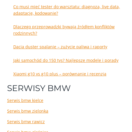
Co musi mieć tester do warsztatu: diagnoza, live data,
adaptacje, kodowanie?
Dlaczego przeprowadzki bywają źródłem konfliktów
rodzinnych?
Dacia duster spalanie – zużycie paliwa i raporty
Jaki samochód do 150 tys? Najlepsze modele i porady
Xiaomi g10 vs g10 plus – porównanie i recenzja
SERWISY BMW
Serwis bmw kielce
Serwis bmw zielonka
Serwis bmw rawicz