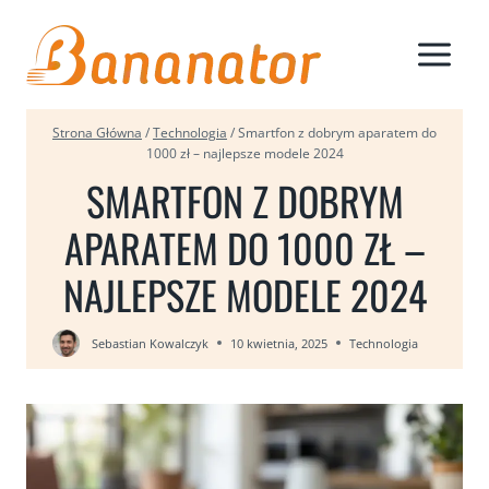
Przejdź
do
treści
Strona Główna
/
Technologia
/
Smartfon z dobrym aparatem do
1000 zł – najlepsze modele 2024
SMARTFON Z DOBRYM
APARATEM DO 1000 ZŁ –
NAJLEPSZE MODELE 2024
Sebastian Kowalczyk
10 kwietnia, 2025
Technologia