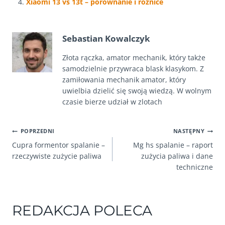
Xiaomi 13 vs 13t – porównanie i różnice
Sebastian Kowalczyk
Złota rączka, amator mechanik, który także
samodzielnie przywraca blask klasykom. Z
zamiłowania mechanik amator, który
uwielbia dzielić się swoją wiedzą. W wolnym
czasie bierze udział w zlotach
NAWIGACJA
POPRZEDNI
NASTĘPNY
Cupra formentor spalanie –
Mg hs spalanie – raport
WPISU
rzeczywiste zużycie paliwa
zużycia paliwa i dane
techniczne
REDAKCJA POLECA