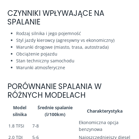
CZYNNIKI WPŁYWAJĄCE NA
SPALANIE
Rodzaj silnika i jego pojemność
Styl jazdy kierowcy (agresywny vs ekonomiczny)
Warunki drogowe (miasto, trasa, autostrada)
Obciążenie pojazdu
Stan techniczny samochodu
Warunki atmosferyczne
PORÓWNANIE SPALANIA W
RÓŻNYCH MODELACH
Model
Średnie spalanie
Charakterystyka
silnika
(l/100km)
Ekonomiczna opcja
1.8 TFSI
7-8
benzynowa
2.0 TDI
5-6
Najoszczędniejszy diesel