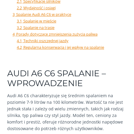
2.1
Specyfikacje silników
2.2
Wydajność i osiągi
3
Spalanie Audi A6 C6 w praktyce
3.1
Spalanie w mieście
3.2
Spalanie na trasie
4
Porady dotyczące zmniejszenia zużycia paliwa
4.1
Techniki oszczędnej jazdy
4.2
Regularna konserwacja i jej wpływ na spalanie
AUDI A6 C6 SPALANIE –
WPROWADZENIE
Audi A6 C6 charakteryzuje się średnim spalaniem na
poziomie 7-9 litrów na 100 kilometrów. Wartość ta nie jest
jednak stała i zależy od wielu zmiennych, takich jak rodzaj
silnika, typ paliwa czy styl jazdy. Model ten, ceniony za
komfort i prestiż, oferuje różnorodne jednostki napędowe
dostosowane do potrzeb różnych użytkowników.