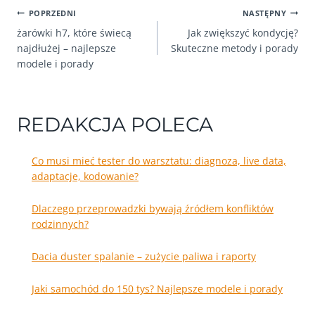
NAWIGACJA
POPRZEDNI
NASTĘPNY
żarówki h7, które świecą
Jak zwiększyć kondycję?
WPISU
najdłużej – najlepsze
Skuteczne metody i porady
modele i porady
REDAKCJA POLECA
Co musi mieć tester do warsztatu: diagnoza, live data,
adaptacje, kodowanie?
Dlaczego przeprowadzki bywają źródłem konfliktów
rodzinnych?
Dacia duster spalanie – zużycie paliwa i raporty
Jaki samochód do 150 tys? Najlepsze modele i porady