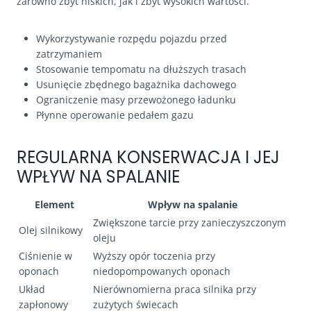
zarówno zbyt niskich, jak i zbyt wysokich wartości.
Wykorzystywanie rozpędu pojazdu przed
zatrzymaniem
Stosowanie tempomatu na dłuższych trasach
Usunięcie zbędnego bagażnika dachowego
Ograniczenie masy przewożonego ładunku
Płynne operowanie pedałem gazu
REGULARNA KONSERWACJA I JEJ
WPŁYW NA SPALANIE
Element
Wpływ na spalanie
Zwiększone tarcie przy zanieczyszczonym
Olej silnikowy
oleju
Ciśnienie w
Wyższy opór toczenia przy
oponach
niedopompowanych oponach
Układ
Nierównomierna praca silnika przy
zapłonowy
zużytych świecach