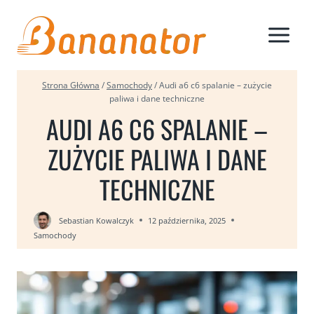
Przejdź
do
treści
Strona Główna
/
Samochody
/
Audi a6 c6 spalanie – zużycie
paliwa i dane techniczne
AUDI A6 C6 SPALANIE –
ZUŻYCIE PALIWA I DANE
TECHNICZNE
Sebastian Kowalczyk
12 października, 2025
Samochody